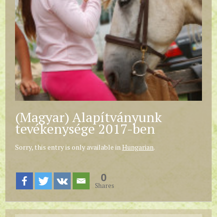
(Magyar) Alapítványunk
tevékenysége 2017-ben
Sorry, this entry is only available in
Hungarian
.
0
Shares